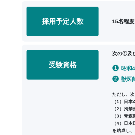
採用予定人数
15名程度
次の①及
受験資格
昭和
獣医
ただし、次
（1）日本
（2）拘禁
（3）青森
（4）日本
を結成し、