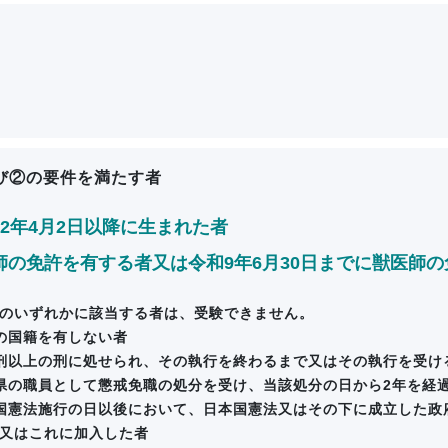
び②の要件を満たす者
42年4月2日以降に生まれた者
師の免許を有する者又は令和9年6月30日までに獣医師
のいずれかに該当する者は、受験できません。
の国籍を有しない者
刑以上の刑に処せられ、その執行を終わるまで又はその執行を受け
県の職員として懲戒免職の処分を受け、当該処分の日から2年を経
国憲法施行の日以後において、日本国憲法又はその下に成立した政
又はこれに加入した者